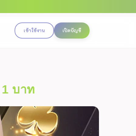
เข้าใช้งาน
เปิดบัญชี
ม 1 บาท