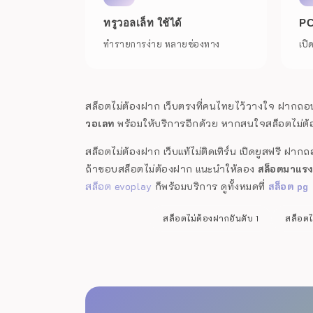
ทรูวอลเล็ท ใช้ได้
PC
ทำรายการง่าย หลายช่องทาง
เปิ
สล็อตไม่ต้องฝาก เว็บตรงที่คนไทยไว้วางใจ ฝากถอนอ
วอเลท
พร้อมให้บริการอีกด้วย หากสนใจสล็อตไม่ต้อง
สล็อตไม่ต้องฝาก เว็บแท้ไม่ติดเทิร์น เปิดยูสฟรี ฝาก
ถ้าชอบสล็อตไม่ต้องฝาก แนะนำให้ลอง
สล็อตมาแรง
สล็อต evoplay
ก็พร้อมบริการ ดูทั้งหมดที่
สล็อต pg
สล็อตไม่ต้องฝากอันดับ 1
สล็อตไ