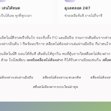
 เล่นได้หมด
ดูแลตลอด 24/7
ดเว็บได้เลย ทุกที่ทุกเวลา
ช่วยเหลือทันที ภายไม่กี่นาที
ัตโนมัติรวดเร็วทันใจ รองรับทั้ง PC และมือถือ รวมการเดิมพันจากค่าย
ฝากอันดับ 1 ก็พร้อมบริการ สล็อตไม่ต้องฝากเล่นผ่านมือถือ ก็น่าสนใจไ
ถอนอัตโนมัติ ถอนได้ทันที เดิมพันได้ทุกวัน คนที่ลุ้นรางวัลสล็อตไม่ต้องฝ
ด้วย โบนัสเพียบ
เทคนิคสล็อตไม่ต้องฝาก
ก็ได้รับความนิยมเช่นกัน
สล็อต
ม่ต้องฝากเล่นผ่านมือถือ
สล็อตไม่ต้องฝากแจกเครดิต
สล็อตไม่ต้องฝ
สล็อตไม่ต้องฝากระบบใหม่ล่าสุด