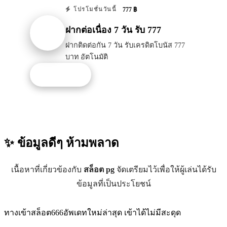
777 ฿
โปรโมชั่นวันนี้
ฝากต่อเนื่อง 7 วัน รับ 777
ฝากติดต่อกัน 7 วัน รับเครดิตโบนัส 777
บาท อัตโนมัติ
รับโปรนี้
✨ ข้อมูลดีๆ
ห้ามพลาด
เนื้อหาที่เกี่ยวข้องกับ
สล็อต pg
จัดเตรียมไว้เพื่อให้ผู้เล่นได้รับ
ข้อมูลที่เป็นประโยชน์
ทางเข้าสล็อต666อัพเดทใหม่ล่าสุด เข้าได้ไม่มีสะดุด