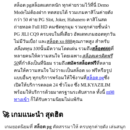
สล็อต pgสล็อตแตกหนัก ทุกค่ายรวมไว้ที่นี่ Demo
Modeไม่ต้องฝาก ทดสอบได้ รวมเกมคาสิโนค่ายดัง
กว่า 50 ค่าย PG Slot, Joker, Habanero คาสิโนสด
ถ่ายทอด Full HD คมชัดทุกมุม รวมทุกค่ายชั้นนำ
PG JILI CQ9 ครบจบในที่เดียว อัพเดทเกมฮอตทุกวัน
ไม่มีวันเบื่อ! และ
สล็อต xo 888
คุณภาพสูง สำหรับ
สล็อตทุน 100
นั้นมีความโดดเด่น รวมถึง
สล็อต666
ที่
หลายคนให้ความสนใจ โดยเฉพาะ
สล็อตเครดิตฟรี
50
ที่กำลังเป็นที่นิยม รวมถึง
สมัครสล็อตฟรี
ที่หลาย
คนให้ความสนใจ ไม่ว่าจะเป็นสล็อต xo ฟรีหรือรูป
แบบอื่นๆ ทุกบริการพร้อมให้ใช้งานที่
สล็อต pg
ซึ่ง
เปิดให้บริการตลอด 24 ชั่วโมง ซึ่ง MLKYAZILIM
พร้อมให้บริการด้วยมาตรฐานระดับสากล ทั้งนี้
m98
ทางเข้า
ก็ได้รับความนิยมไม่แพ้กัน
🚀 เกมแนะนำ
สุดฮิต
เกมยอดนิยมที่
สล็อต pg
คัดสรรมาให้ ครบทุกค่ายดัง เล่นสนุก