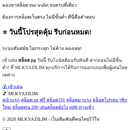
มองหาสล็อต true wallet จบครบที่เดียว
ต้องการสล็อตเว็บตรง ไม่มีขั้นต่ำ ที่นี่คือคำตอบ
⭐ วันนี้โปรสุดคุ้ม รีบก่อนหมด!
ระบบทันสมัย ไม่กระตุก ไม่ค้าง ลองเลย!
เข้าเล่น
สล็อต pg
วันนี้ รับโบนัสต้อนรับทันที ฝากถอนไม่มีขั้น
ต่ำ! ที่ MLKYAZILIM ทุกบริการได้รับการออกแบบเพื่อผู้เล่นโดย
เฉพาะ
💰 เข้าเล่น
🎵 MLKYAZILIM
หน้าแรก
สล็อต pg ฟรี
สล็อต191
สล็อตมาแรง
สล็อตโปรสมาชิก
ใหม่
สล็อตทุน 200
เล่นสล็อตยังไง
m98 ทางเข้า
© 2026 MLKYAZILIM - เว็บเดิมพันที่คนไทยไว้ใจ