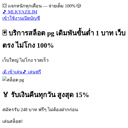
💥 แจกหนักทุกเดือน — จ่ายเต็ม 100% 🎲
🎵 MLKYAZILIM
เข้าใช้งาน
เปิดบัญชี
🃏 บริการสล็อต pg เดิมพันขั้นต่ำ 1 บาท เว็บ
ตรง ไม่โกง 100%
เว็บใหญ่ ไม่โกง รวดเร็ว
💰 เข้าเล่น
🎵 เล่นฟรี
🏅 รับเงินคืนทุกวัน สูงสุด 15%
สมัครรับ 248 บาท ฟรีๆ ไม่ต้องฝากก่อน
เล่นสล็อต!