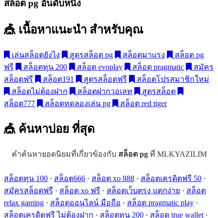
สล็อต pg อันดับหนึ่ง
🎪 เนื้อหาแนะนำ
สำหรับคุณ
เล่นสล็อตยังไง
สูตรสล็อต pg
สล็อตมาแรง
สล็อต pg
ฟรี
สล็อตทุน 200
สล็อต evoplay
สล็อต pragmatic
สมัคร
สล็อตฟรี
สล็อต191
สูตรสล็อตฟรี
สล็อตโปรสมาชิกใหม่
สล็อตไม่ต้องฝาก
สล็อตฝากวอเลท
สูตรสล็อต
สล็อต777
สล็อตทดลองเล่น pg
สล็อต red tiger
🎪 ค้นหาบ่อย
ที่สุด
คำค้นหายอดนิยมที่เกี่ยวข้องกับ
สล็อต pg
ที่ MLKYAZILIM
สล็อตทุน 100
·
สล็อต666
·
สล็อต xo 888
·
สล็อตเครดิตฟรี 50
·
สมัครสล็อตฟรี
·
สล็อต xo ฟรี
·
สล็อตเว็บตรง แตกง่าย
·
สล็อต
relax gaming
·
สล็อตออนไลน์ มือถือ
·
สล็อต pragmatic play
·
สล็อตเครดิตฟรี ไม่ต้องฝาก
·
สล็อตทุน 200
·
สล็อต true wallet
·