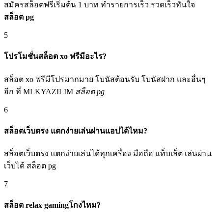
สมัครสล็อตฟรีเริ่มต้น 1 บาท ทำรายการเร็ว รวดเร็วทันใจ
สล็อต pg
5
โปรโมชั่นสล็อต xo ฟรีมีอะไร?
สล็อต xo ฟรีมีโปรมากมาย โบนัสต้อนรับ โบนัสฝาก และอื่นๆ
อีก ที่ MLKYAZILIM
สล็อต pg
6
สล็อตเว็บตรง แตกง่ายเล่นผ่านแอปได้ไหม?
สล็อตเว็บตรง แตกง่ายเล่นได้ทุกเครื่อง มือถือ แท็บเล็ต เล่นผ่าน
เว็บได้ สล็อต pg
7
สล็อต relax gamingโกงไหม?