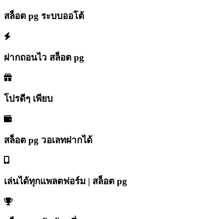
สล็อต pg ระบบออโต้
ฝากถอนไว สล็อต pg
โปรดีๆ เพียบ
สล็อต pg วอเลทฝากได้
เล่นได้ทุกแพลตฟอร์ม | สล็อต pg